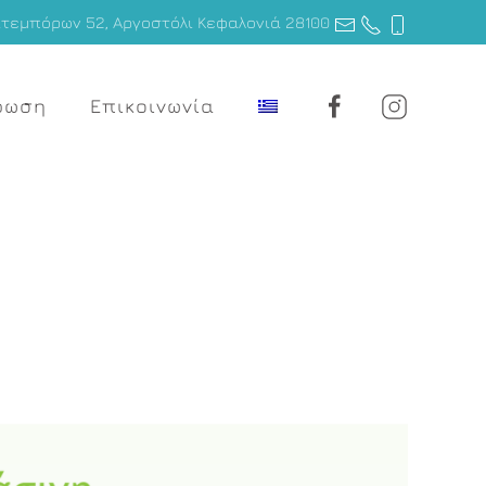
τεμπόρων 52, Αργοστόλι Κεφαλονιά 28100
ρωση
Επικοινωνία