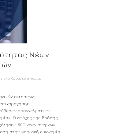
κότητας Νέων
τών
ε στο Χωρίς κατηγορία.
ρονικών αιτήσεων
 επιχορήγησης
εύθερων επαγγελματιών
ομία». Ο στόχος της δράσης,
χόληση 1.500 νέων ανέργων
αση στην ψηφιακή οικονομία.