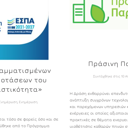
Πράσινη Π
ραμματισμένων
Συντάχθηκε στις
10 Α
ροτάσεων του
ιστικότητα»
Η Δράση ενθαρρύνει επενδυτι
ανάπτυξη συγχρόνων τεχνολο
Ενημέρωση
,
Ενημέρωση
.
και παρεχόμενων υπηρεσιών κ
ενέργειες οι οποίες αξιοποιο
ι τόσο σε φορείς όσο και σε
πρακτικές σε θέματα ενεργει
ιεύθηκε από το Πρόγραμμα
υιοθέτησης καθαρών πηγών εν