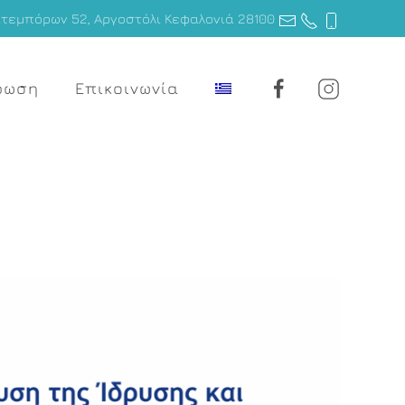
τεμπόρων 52, Αργοστόλι Κεφαλονιά 28100
ρωση
Επικοινωνία